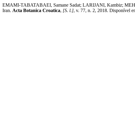
EMAMI-TABATABAEI, Samane Sadat; LARIJANI, Kambiz; MEHREGAN, Iraj
Iran.
Acta Botanica Croatica
,
[S. l.]
, v. 77, n. 2, 2018. Disponível 