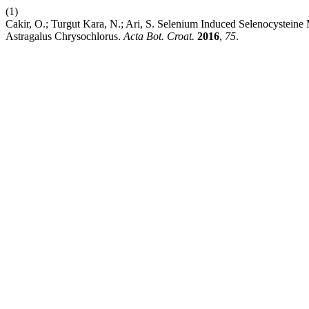
(1)
Cakir, O.; Turgut Kara, N.; Ari, S. Selenium Induced Selenocysteine
Astragalus Chrysochlorus.
Acta Bot. Croat.
2016
,
75
.